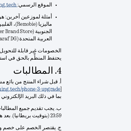
الموقع الرسمي:
ing.tech
العربية المتحدة (Sharaf DG).
الخصومات غير قابلة للتحويل
يحتفظ المنظِّم بالحق في است
4. المطالبات
أ. قبل شراء المنتج من بائع 
thing.tech/phone-3-upgrade
[
بما في ذلك البريد الإلكتروني ورقم
23:59 (بتوقيت بريطانيا). بعد هذا التاريخ لن تكون المطالبات صالحة.
ج. يقتصر الخصم على خصم وا