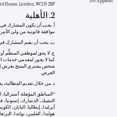
for Apparel
rd House, London, WC1N 2BF.
2. الأهلية
موافقة قانونية من ولي الأمر
ب. يجب أن يقيم المشارك في م
ج. لا يحق لموظفي المنظِّم أو
كما لا يجوز لمقدمي خدمات الشب
شخص يشتري المنتج بغرض إعاد
العرض.
د. من خلال تقديم المطالبة، 
*المناطق المؤهلة: أستراليا، ا
التشيك، الدنمارك، إستونيا، فنل
أيرلندا، إيطاليا، اليابان، الكو
هولندا، الفلبين، بولندا، البر