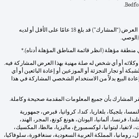
Bedfo
أ. يجب أن يكون المشارك في العرض (“المشارك”) قد بلغ 18 عامًا على الأقل أو لديه
/الوصي.
نطقة مؤهلة (انظر قائمة المناطق المؤهلة أدناه).*
 وكلائه أو أي شخص له صلة مهنية بهذا العرض المشاركة فيه.
كة أو تجار التجزئة أو الموزعين أو إعادة البائعين أو أي
ة البيع بدلاً من الاستخدام الشخصي المشاركة في هذا
يقر المشارك بأن جميع المعلومات المقدمة صحيحة وكاملة.
لنمسا، بلجيكا، بلغاريا، كندا، كرواتيا، قبرص، جمهورية
ندا، فرنسا، ألمانيا، اليونان، هونغ كونغ، المجر، الهند،
يت، لاتفيا، ليتوانيا، لوكسمبورغ، ماليزيا، مالطا، المكسيك،
تغال، رومانيا، المملكة العربية السعودية، سنغافورة، سلوفاكيا،