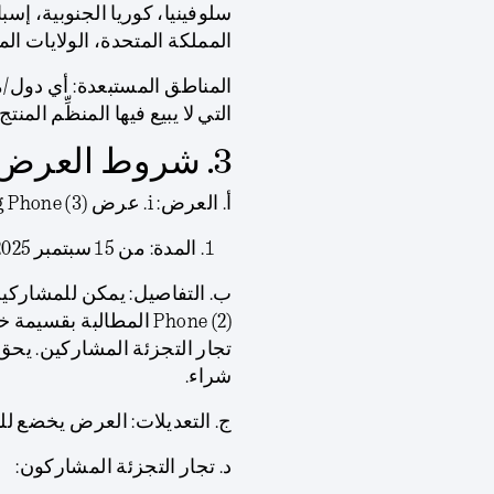
سلوفينيا، كوريا الجنوبية، إسبان
المملكة المتحدة، الولايات الم
المناطق المستبعدة:
أي دول/م
التي لا يبيع فيها المنظِّم الم
3. شروط العرض
أ.
العرض:
i. عرض Nothing Phone (3)
المدة: من 15 سبتمبر 2025 حتى 3 أكتوبر 2025 (“فترة العرض”).
ب.
التفاصيل:
تجار التجزئة المشاركين. 
شراء.
ج.
التعديلات:
العرض يخضع للتو
د.
تجار التجزئة المشاركون: