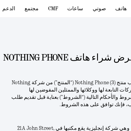
هاتف
صوتي
ساعات
CMF
مجتمع
الدعم
شروط وأحكام عرض شراء هاتف NOTHING PHONE
نشكركم على اهتمامكم بطلب منتج Nothing Phone (3) (“المنتج”) من شركة Nothing
Technol مع الشركات التابعة لها ووكلائها والممثلين المفوضين لها
اءة الشروط والأحكام التالية (“الشروط”) بعناية قبل تقديم طلب
ب، فإنك توافق على هذه الشروط.
أ. المنظِّم هو شركة Nothing، وهي شركة إنجليزية يقع مكتبها في 21A John Street,