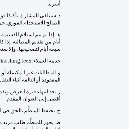
أسرة.
د. سيتلقى المشارك تأكيدًا فو
الصالح للاستخدام الفوري. جميع القسا
هـ. إذا لم يتم استلام القسي
أيام من تقديم المطالبة. إذا 
سبعة أيام لتصحيحها، وإلا ستعت
خدمة العملاء: support.uae@nothing.tech
و. المطالبات غير المكتملة أو ا
المفقودة أو التالفة أثناء النقل.
أقصى إلى العنوان المقدم.
ح. يحتفظ المنظِّم بالحق في ا
ط. يجوز للمنظِّم طلب مزيد م