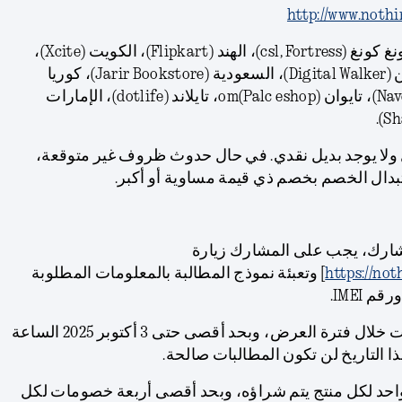
http://www.noth
أمثلة لموزعين آخرين: هونغ كونغ (csl, Fortress)، الهند (Flipkart)، الكويت (Xcite)،
ماليزيا (Remobie)، الفلبين (Digital Walker)، السعودية (Jarir Bookstore)، كوريا
الجنوبية (Naver Brand Store)، تايوان om(Palc eshop)، تايلاند (dotlife)، الإمارات
 ولا يوجد بديل نقدي. في حال حدوث ظروف غير متوقعة،
بدال الخصم بخصم ذي قيمة مساوية أو أكبر.
مشارك، يجب على المشارك زيارة
https://no
] وتعبئة نموذج المطالبة بالمعلومات المطلوبة
 IMEI.
ب. يجب تقديم جميع المطالبات خلال فترة العرض، وبحد أقصى حتى 3 أكتوبر 2025 الساعة
حد لكل منتج يتم شراؤه، وبحد أقصى أربعة خصومات لكل